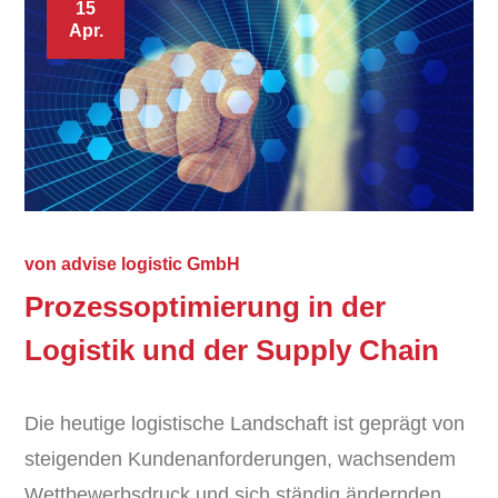
15
Apr.
von
advise logistic GmbH
Prozessoptimierung in der
Logistik und der Supply Chain
Die heutige logistische Landschaft ist geprägt von
steigenden Kundenanforderungen, wachsendem
Wettbewerbsdruck und sich ständig ändernden