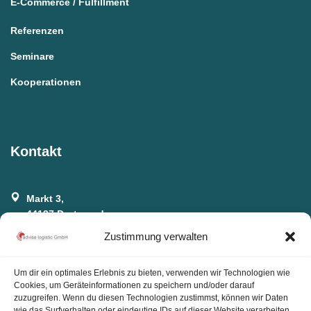
E-Commerce / Fulfillment
Referenzen
Seminare
Kooperationen
Kontakt
Markt 3,
44137 Dortmund
Zustimmung verwalten
E-Mail:
info@advise-logistic.de
Um dir ein optimales Erlebnis zu bieten, verwenden wir Technologien wie
Cookies, um Geräteinformationen zu speichern und/oder darauf
zuzugreifen. Wenn du diesen Technologien zustimmst, können wir Daten
WhatsApp:
wie das Surfverhalten oder eindeutige IDs auf dieser Website verarbeiten.