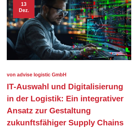
13
Dez.
von
advise logistic GmbH
IT-Auswahl und Digitalisierung
in der Logistik: Ein integrativer
Ansatz zur Gestaltung
zukunftsfähiger Supply Chains