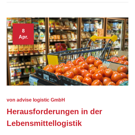
8
Apr.
von
advise logistic GmbH
Herausforderungen in der
Lebensmittellogistik