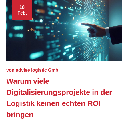
18
Feb.
von
advise logistic GmbH
Warum viele
Digitalisierungsprojekte in der
Logistik keinen echten ROI
bringen